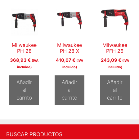
Milwaukee
Milwaukee
Milwaukee
PH 28
PH 28 X
PFH 26
368,93
€
410,07
€
243,09
€
(IVA
(IVA
(IVA
incluido)
incluido)
incluido)
Añadir
Añadir
Añadir
al
al
al
carrito
carrito
carrito
BUSCAR PRODUCTOS