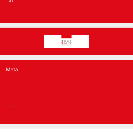
31
« Mar
Meta
Acceder
RSS
de las entradas
RSS
de los comentarios
WordPress.org