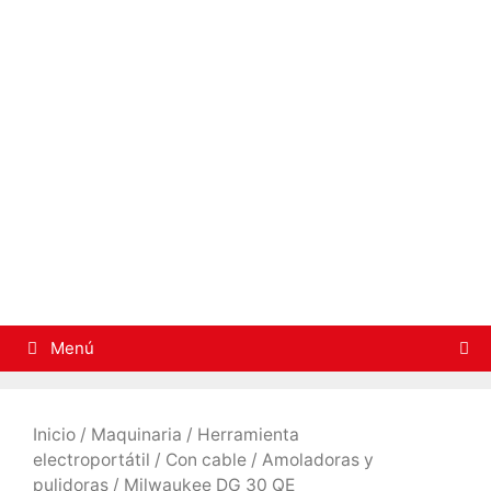
Saltar
al
contenido
Menú
Inicio
/
Maquinaria
/
Herramienta
electroportátil
/
Con cable
/
Amoladoras y
pulidoras
/ Milwaukee DG 30 QE