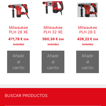
Milwaukee
Milwaukee
Milwaukee
PLH 28 XE
PLH 32 XE
PLH 28 E
471,78
€
590,36
€
428,22
€
(IVA
(IVA
(IVA
incluido)
incluido)
incluido)
Añadir
Añadir
Añadir
al
al
al
carrito
carrito
carrito
BUSCAR PRODUCTOS