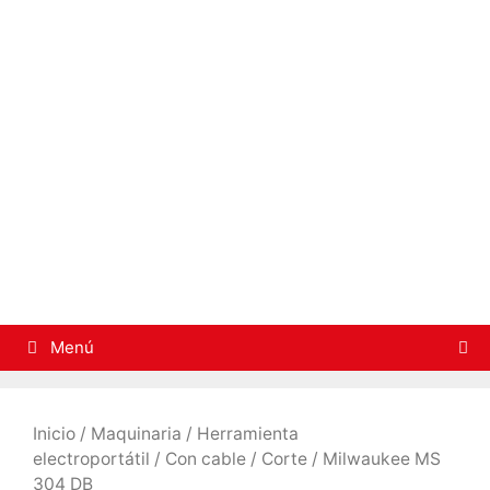
Saltar
al
contenido
Menú
Inicio
/
Maquinaria
/
Herramienta
electroportátil
/
Con cable
/
Corte
/ Milwaukee MS
304 DB