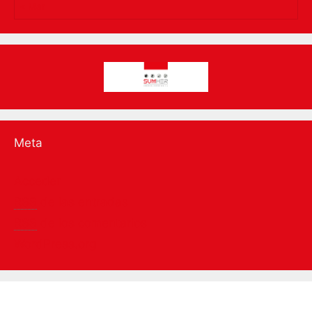
« Mar
Meta
Acceder
RSS
de las entradas
RSS
de los comentarios
WordPress.org