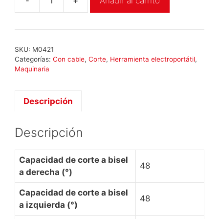
-
+
Añadir al carrito
Milwaukee
MS
304
DB
SKU:
M0421
cantidad
Categorías:
Con cable
,
Corte
,
Herramienta electroportátil
,
Maquinaria
Descripción
Descripción
Capacidad de corte a bisel
48
a derecha (°)
Capacidad de corte a bisel
48
a izquierda (°)