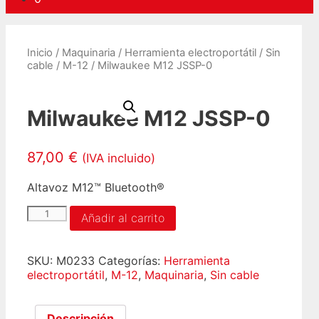
Inicio
/
Maquinaria
/
Herramienta electroportátil
/
Sin
cable
/
M-12
/ Milwaukee M12 JSSP-0
Milwaukee M12 JSSP-0
87,00
€
(IVA incluido)
Altavoz M12™ Bluetooth®
Milwaukee
Añadir al carrito
M12
JSSP-
0
SKU:
M0233
Categorías:
Herramienta
cantidad
electroportátil
,
M-12
,
Maquinaria
,
Sin cable
Descripción