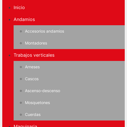
Inicio
Andamios
Accesorios andamios
Montadores
Trabajos verticales
Arneses
Cascos
Ascenso-descenso
Mosquetones
Cuerdas
Maquinaria