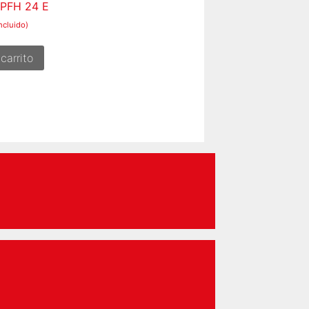
 PFH 24 E
ncluido)
carrito