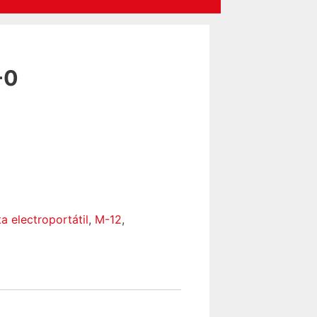
-0
a electroportátil
,
M-12
,