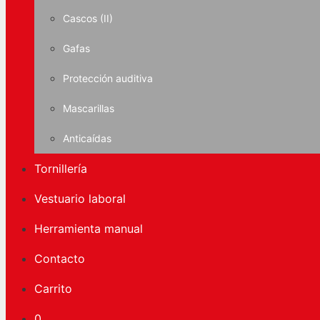
Cascos (II)
Gafas
Protección auditiva
Mascarillas
Anticaídas
Tornillería
Vestuario laboral
Herramienta manual
Contacto
Carrito
0