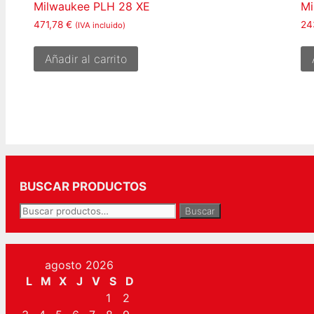
Milwaukee PLH 28 XE
Mi
471,78
€
24
(IVA incluido)
Añadir al carrito
BUSCAR PRODUCTOS
Buscar
Buscar
por:
agosto 2026
L
M
X
J
V
S
D
1
2