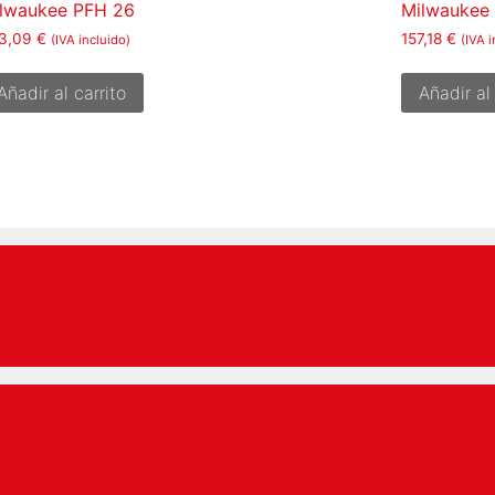
lwaukee PFH 26
Milwaukee
3,09
€
157,18
€
(IVA incluido)
(IVA i
Añadir al carrito
Añadir al 