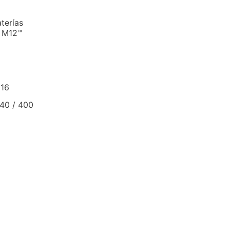
terías
 M12™
 16
 40 / 400