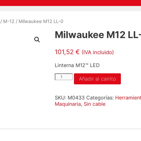
/
M-12
/ Milwaukee M12 LL-0
Milwaukee M12 LL
101,52
€
(IVA incluido)
Linterna M12™ LED
Milwaukee
Añadir al carrito
M12
LL-
0
SKU:
M0433
Categorías:
Herramient
cantidad
Maquinaria
,
Sin cable