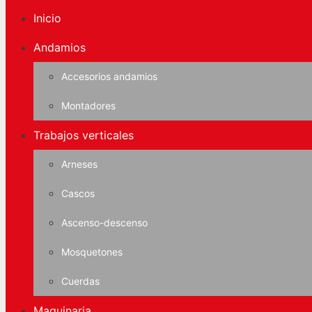
Inicio
Andamios
Accesorios andamios
Montadores
Trabajos verticales
Arneses
Cascos
Ascenso-descenso
Mosquetones
Cuerdas
Maquinaria