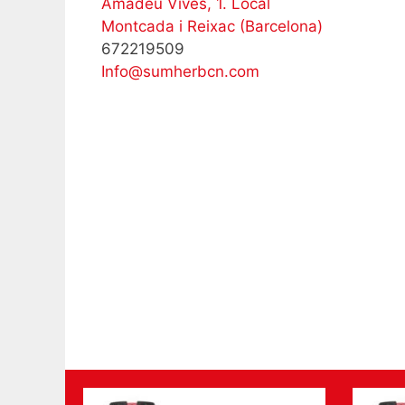
Amadeu Vives, 1. Local
Montcada i Reixac (Barcelona)
672219509
Info@sumherbcn.com