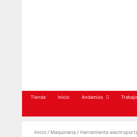
Saltar
al
contenido
Tienda
Inicio
Andamios
Trabajo
Inicio
/
Maquinaria
/
Herramienta electroportá