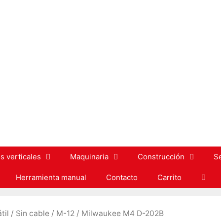
s verticales
Maquinaria
Construcción
S
Herramienta manual
Contacto
Carrito
til
/
Sin cable
/
M-12
/ Milwaukee M4 D-202B