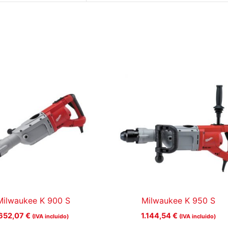
Milwaukee K 900 S
Milwaukee K 950 S
652,07
€
1.144,54
€
(IVA incluido)
(IVA incluido)