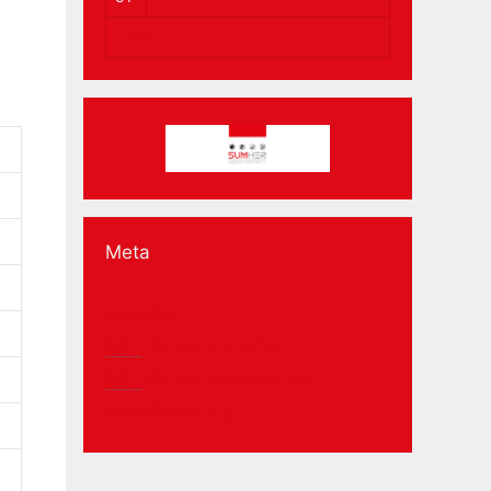
« Mar
Meta
Acceder
RSS
de las entradas
RSS
de los comentarios
WordPress.org