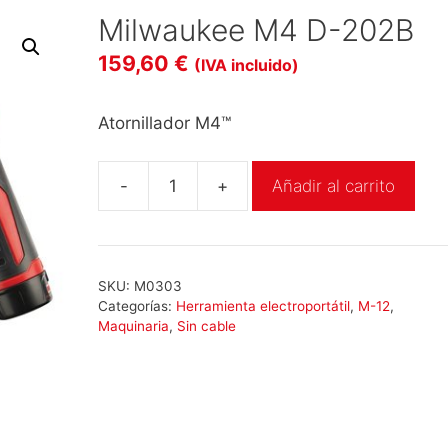
Milwaukee M4 D-202B
159,60
€
(IVA incluido)
Atornillador M4™
-
+
Añadir al carrito
Milwaukee
M4
D-
202B
SKU:
M0303
cantidad
Categorías:
Herramienta electroportátil
,
M-12
,
Maquinaria
,
Sin cable