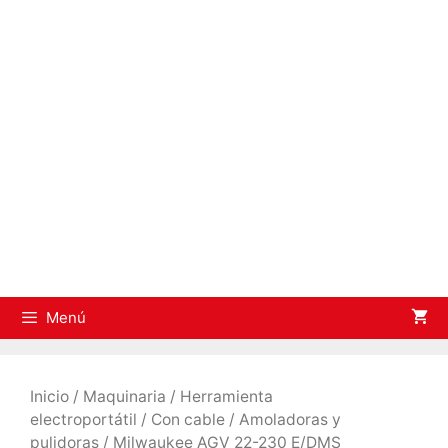
Saltar
al
contenido
Menú
Inicio
/
Maquinaria
/
Herramienta
electroportátil
/
Con cable
/
Amoladoras y
pulidoras
/ Milwaukee AGV 22-230 E/DMS