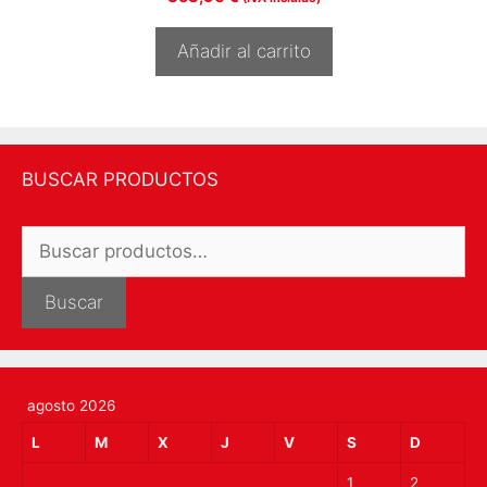
Añadir al carrito
BUSCAR PRODUCTOS
Buscar
por:
Buscar
agosto 2026
L
M
X
J
V
S
D
1
2