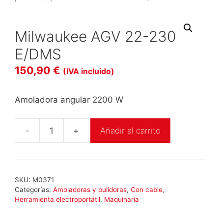
Milwaukee AGV 22-230
E/DMS
150,90
€
(IVA incluido)
Amoladora angular 2200 W
-
+
Añadir al carrito
Milwaukee
AGV
22-
230
SKU:
M0371
E/DMS
Categorías:
Amoladoras y pulidoras
,
Con cable
,
cantidad
Herramienta electroportátil
,
Maquinaria