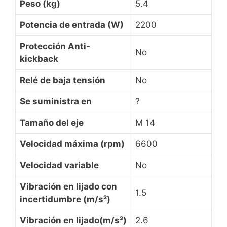
Peso (kg)
5.4
Potencia de entrada (W)
2200
Protección Anti-
No
kickback
Relé de baja tensión
No
Se suministra en
?
Tamaño del eje
M 14
Velocidad máxima (rpm)
6600
Velocidad variable
No
Vibración en lijado con
1.5
incertidumbre (m/s²)
Vibración en lijado(m/s²)
2.6