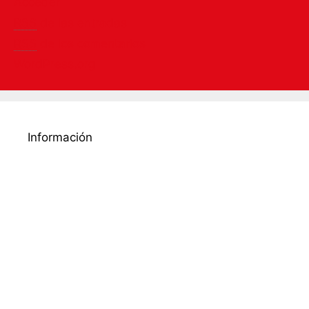
Acceder
RSS
de las entradas
RSS
de los comentarios
WordPress.org
Información