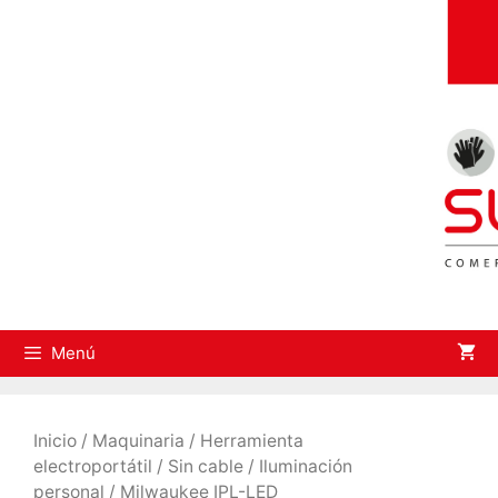
Saltar
al
contenido
Menú
Inicio
/
Maquinaria
/
Herramienta
electroportátil
/
Sin cable
/
Iluminación
personal
/ Milwaukee IPL-LED