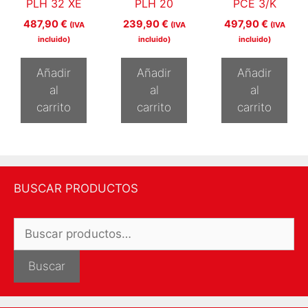
PLH 32 XE
PLH 20
PCE 3/K
487,90
€
239,90
€
497,90
€
(IVA
(IVA
(IVA
incluido)
incluido)
incluido)
Añadir
Añadir
Añadir
al
al
al
carrito
carrito
carrito
BUSCAR PRODUCTOS
Buscar
por:
Buscar