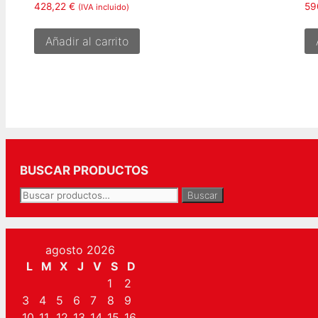
428,22
€
59
(IVA incluido)
Añadir al carrito
BUSCAR PRODUCTOS
Buscar
Buscar
por:
agosto 2026
L
M
X
J
V
S
D
1
2
3
4
5
6
7
8
9
10
11
12
13
14
15
16