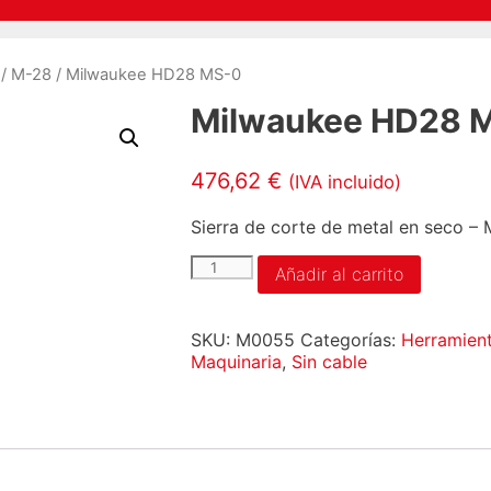
/
M-28
/ Milwaukee HD28 MS-0
Milwaukee HD28 
476,62
€
(IVA incluido)
Sierra de corte de metal en seco 
Milwaukee
Añadir al carrito
HD28
MS-
0
SKU:
M0055
Categorías:
Herramient
cantidad
Maquinaria
,
Sin cable