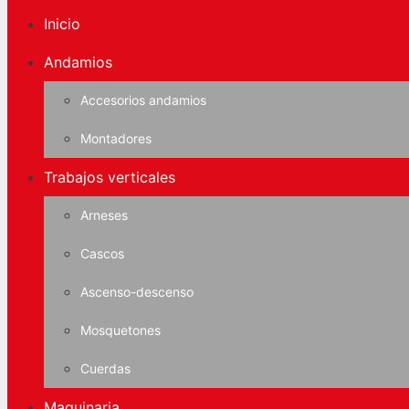
Inicio
Andamios
Accesorios andamios
Montadores
Trabajos verticales
Arneses
Cascos
Ascenso-descenso
Mosquetones
Cuerdas
Maquinaria