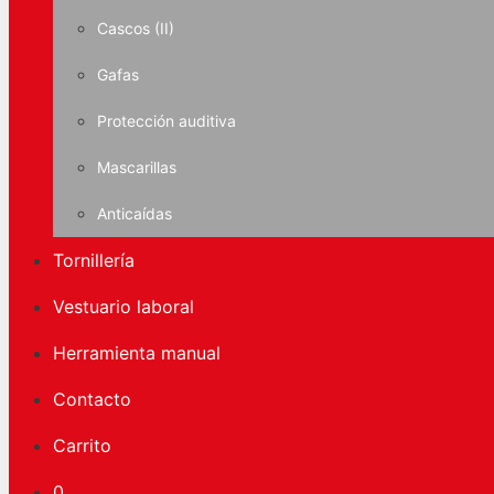
Cascos (II)
Gafas
Protección auditiva
Mascarillas
Anticaídas
Tornillería
Vestuario laboral
Herramienta manual
Contacto
Carrito
0