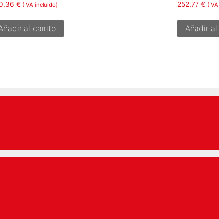
0,36
€
252,77
€
(IVA incluido)
(IVA
Añadir al carrito
Añadir al 