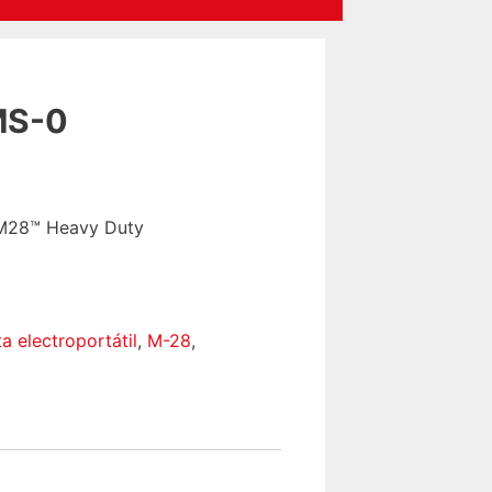
MS-0
– M28™ Heavy Duty
a electroportátil
,
M-28
,