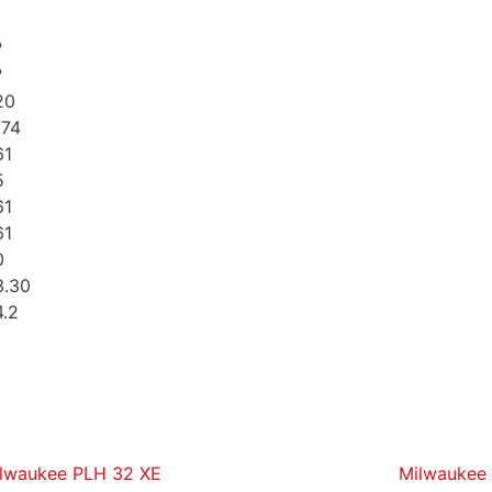
?
?
20
174
61
5
61
61
0
3.30
4.2
lwaukee PLH 32 XE
Milwaukee