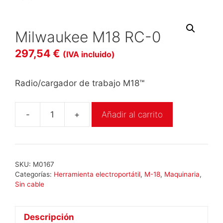
Milwaukee M18 RC-0
297,54
€
(IVA incluido)
Radio/cargador de trabajo M18™
-
+
Añadir al carrito
Milwaukee
M18
RC-
0
SKU:
M0167
cantidad
Categorías:
Herramienta electroportátil
,
M-18
,
Maquinaria
,
Sin cable
Descripción