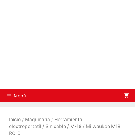
Saltar
al
contenido
Menú
Inicio
/
Maquinaria
/
Herramienta
electroportátil
/
Sin cable
/
M-18
/ Milwaukee M18
RC-0