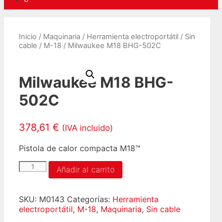
Inicio
/
Maquinaria
/
Herramienta electroportátil
/
Sin
cable
/
M-18
/ Milwaukee M18 BHG-502C
Milwaukee M18 BHG-
502C
378,61
€
(IVA incluido)
Pistola de calor compacta M18™
Milwaukee
Añadir al carrito
M18
BHG-
502C
SKU:
M0143
Categorías:
Herramienta
cantidad
electroportátil
,
M-18
,
Maquinaria
,
Sin cable