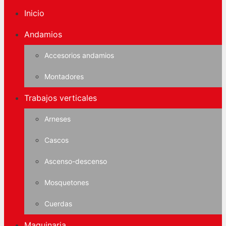
Inicio
Andamios
Accesorios andamios
Montadores
Trabajos verticales
Arneses
Cascos
Ascenso-descenso
Mosquetones
Cuerdas
Maquinaria