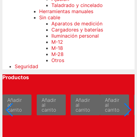
Taladrado y cincelado
Herramientas manuales
Sin cable
Aparatos de medición
Cargadores y baterías
Iluminación personal
M-12
M-18
M-28
Otros
Seguridad
Productos
Añadir
Añadir
Añadir
Añadir
al
al
al
al
carrito
carrito
carrito
carrito