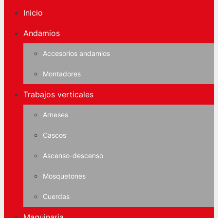
Inicio
Andamios
Accesorios andamios
Montadores
Trabajos verticales
Arneses
Cascos
Ascenso-descenso
Mosquetones
Cuerdas
Maquinaria