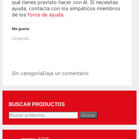
qué tienes previsto hacer con él. Si necesitas
ayuda, contacta con los simpáticos miembros
de los
foros de ayuda
.
Me gusta:
Cargando...
Categorías
Sin categoría
Deja un comentario
BUSCAR PRODUCTOS
Buscar
Buscar
por:
marzo 2018