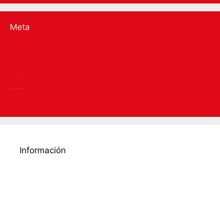
Meta
Acceder
RSS
de las entradas
RSS
de los comentarios
WordPress.org
Información