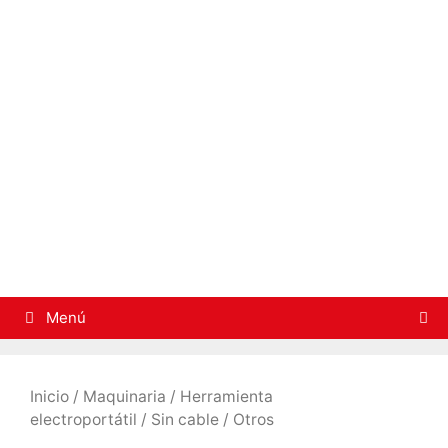
Saltar
al
contenido
Menú
Inicio
/
Maquinaria
/
Herramienta
electroportátil
/
Sin cable
/ Otros