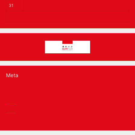
31
« Mar
Meta
Acceder
RSS
de las entradas
RSS
de los comentarios
WordPress.org