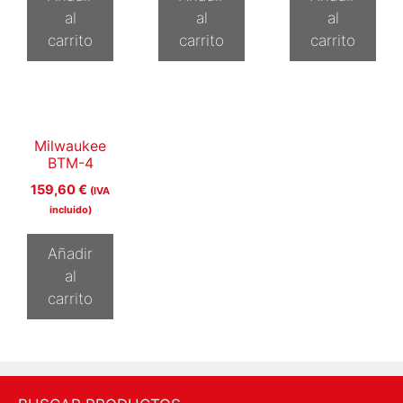
al
al
al
carrito
carrito
carrito
Milwaukee
BTM-4
159,60
€
(IVA
incluido)
Añadir
al
carrito