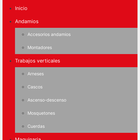
Inicio
Andamios
Accesorios andamios
Montadores
Trabajos verticales
Arneses
Cascos
Ascenso-descenso
Mosquetones
Cuerdas
Maquinaria