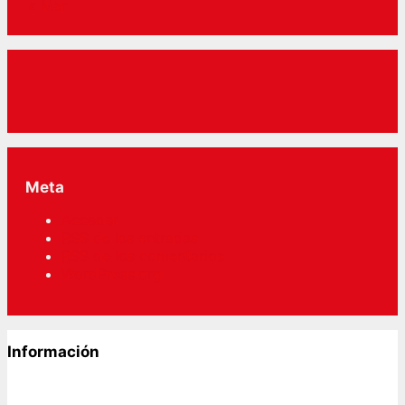
« Mar
Meta
Acceder
RSS
de las entradas
RSS
de los comentarios
WordPress.org
Información