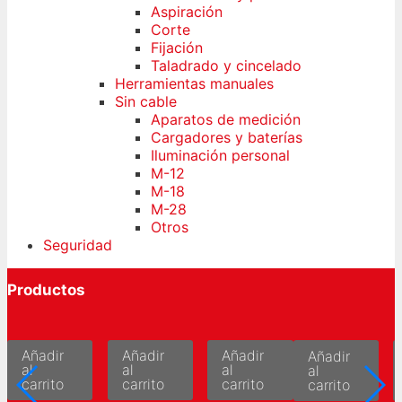
Aspiración
Corte
Fijación
Taladrado y cincelado
Herramientas manuales
Sin cable
Aparatos de medición
Cargadores y baterías
Iluminación personal
M-12
M-18
M-28
Otros
Seguridad
Productos
Añadir
Añadir
Añadir
Añadir
al
al
al
al
carrito
carrito
carrito
carrito