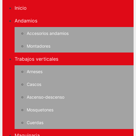
Inicio
Andamios
Accesorios andamios
Montadores
Trabajos verticales
Arneses
Cascos
Ascenso-descenso
Mosquetones
Cuerdas
Maquinaria