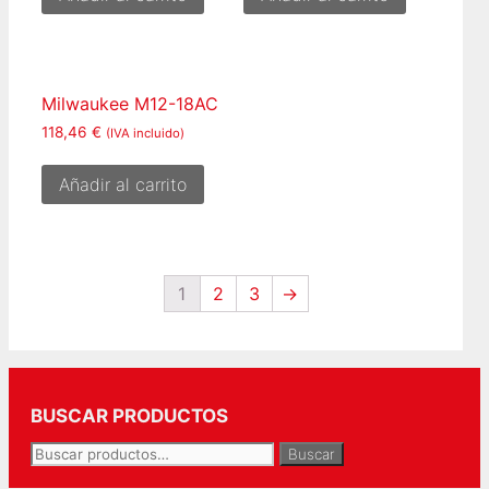
Milwaukee M12-18AC
118,46
€
(IVA incluido)
Añadir al carrito
1
2
3
→
BUSCAR PRODUCTOS
Buscar
Buscar
por: