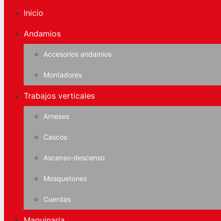
Inicio
Andamios
Accesorios andamios
Montadores
Trabajos verticales
Arneses
Cascos
Ascenso-descenso
Mosquetones
Cuerdas
Maquinaria