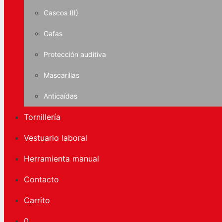
Cascos (II)
Gafas
Protección auditiva
Mascarillas
Anticaídas
Tornillería
Vestuario laboral
Herramienta manual
Contacto
Carrito
0