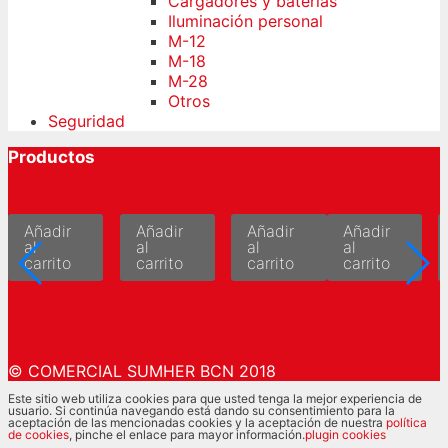
Cargadores y baterías
Iluminación personal
M-12
M-18
M-28
Otros
Seguridad
Productos
Añadir
Añadir
Añadir
Añadir
al
al
al
al
carrito
carrito
carrito
carrito
© COMERCIAL SUMHER BCN 2018
Este sitio web utiliza cookies para que usted tenga la mejor experiencia de
usuario. Si continúa navegando está dando su consentimiento para la
aceptación de las mencionadas cookies y la aceptación de nuestra
política
de cookies
, pinche el enlace para mayor información.
plugin cookies