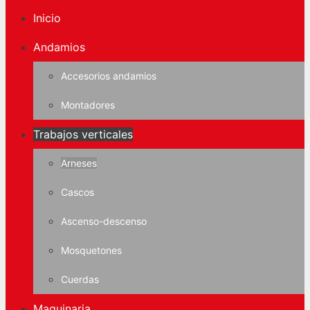
Inicio
Andamios
Accesorios andamios
Montadores
Trabajos verticales
Arneses
Cascos
Ascenso-descenso
Mosquetones
Cuerdas
Maquinaria