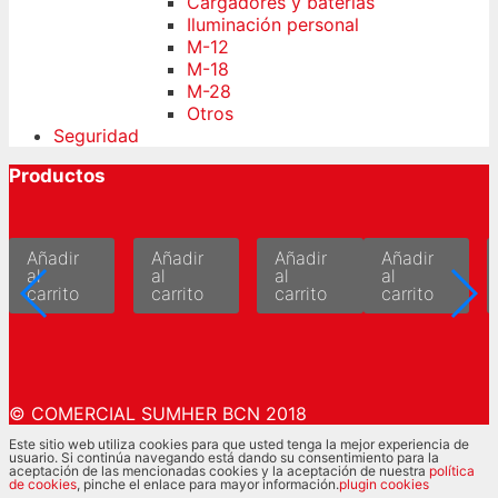
Cargadores y baterías
Iluminación personal
M-12
M-18
M-28
Otros
Seguridad
Productos
Añadir
Añadir
Añadir
Añadir
al
al
al
al
carrito
carrito
carrito
carrito
© COMERCIAL SUMHER BCN 2018
Este sitio web utiliza cookies para que usted tenga la mejor experiencia de
usuario. Si continúa navegando está dando su consentimiento para la
aceptación de las mencionadas cookies y la aceptación de nuestra
política
de cookies
, pinche el enlace para mayor información.
plugin cookies