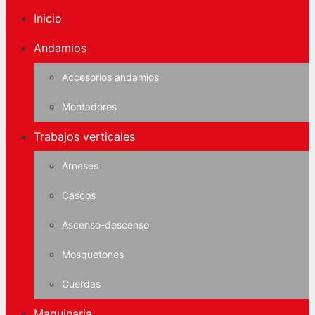
Inicio
Andamios
Accesorios andamios
Montadores
Trabajos verticales
Arneses
Cascos
Ascenso-descenso
Mosquetones
Cuerdas
Maquinaria