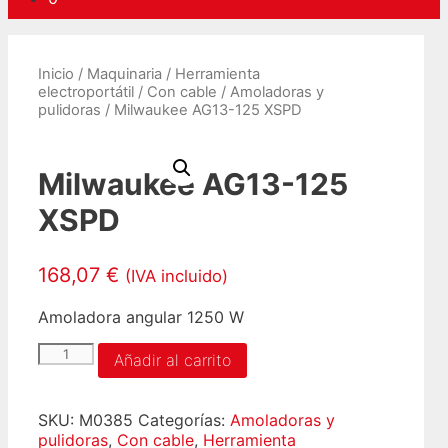
Inicio
/
Maquinaria
/
Herramienta
electroportátil
/
Con cable
/
Amoladoras y
pulidoras
/ Milwaukee AG13-125 XSPD
Milwaukee AG13-125
XSPD
168,07
€
(IVA incluido)
Amoladora angular 1250 W
Milwaukee
Añadir al carrito
AG13-
125
XSPD
SKU:
M0385
Categorías:
Amoladoras y
cantidad
pulidoras
,
Con cable
,
Herramienta