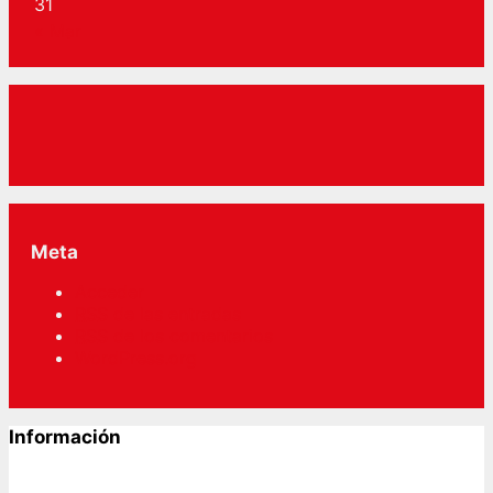
31
« Mar
Meta
Acceder
RSS
de las entradas
RSS
de los comentarios
WordPress.org
Información