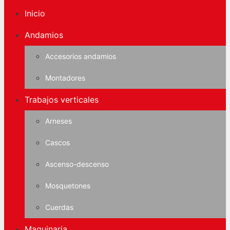
Inicio
Andamios
Accesorios andamios
Montadores
Trabajos verticales
Arneses
Cascos
Ascenso-descenso
Mosquetones
Cuerdas
Maquinaria