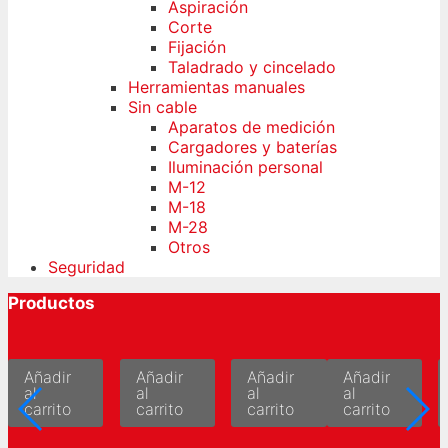
Aspiración
Corte
Fijación
Taladrado y cincelado
Herramientas manuales
Sin cable
Aparatos de medición
Cargadores y baterías
Iluminación personal
M-12
M-18
M-28
Otros
Seguridad
Productos
Añadir
Añadir
Añadir
Añadir
al
al
al
al
carrito
carrito
carrito
carrito