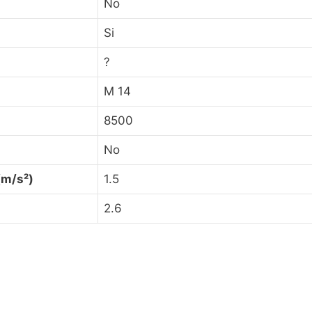
No
Si
?
M 14
8500
No
(m/s²)
1.5
2.6