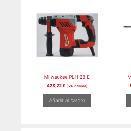
Milwaukee PLH 28 E
M
428,22
€
(IVA incluido)
Añadir al carrito