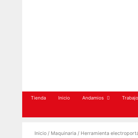
Saltar
al
contenido
Tienda
Inicio
Andamios
Trabajo
Inicio
/
Maquinaria
/
Herramienta electroportá