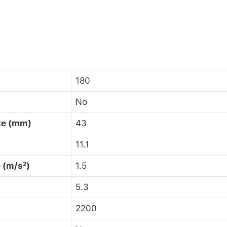
180
No
te (mm)
43
11.1
 (m/s²)
1.5
5.3
2200