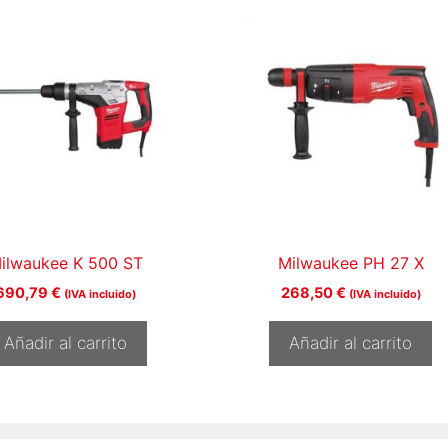
ilwaukee K 500 ST
Milwaukee PH 27 X
690,79
€
268,50
€
(IVA incluido)
(IVA incluido)
Añadir al carrito
Añadir al carrito