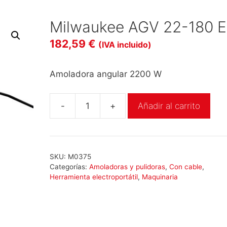
Milwaukee AGV 22-180 E
182,59
€
(IVA incluido)
Amoladora angular 2200 W
-
+
Añadir al carrito
Milwaukee
AGV
22-
180
SKU:
M0375
E
Categorías:
Amoladoras y pulidoras
,
Con cable
,
cantidad
Herramienta electroportátil
,
Maquinaria