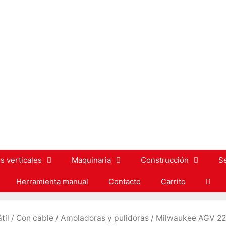
s verticales
Maquinaria
Construcción
S
Herramienta manual
Contacto
Carrito
til
/
Con cable
/
Amoladoras y pulidoras
/ Milwaukee AGV 22