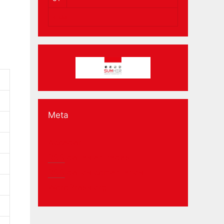
« Mar
Meta
Acceder
RSS
de las entradas
RSS
de los comentarios
WordPress.org