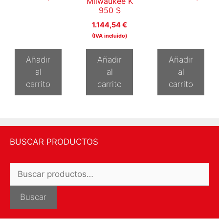
Milwaukee K
950 S
1.144,54
€
(IVA incluido)
Añadir
Añadir
Añadir
al
al
al
carrito
carrito
carrito
BUSCAR PRODUCTOS
Buscar
por:
Buscar