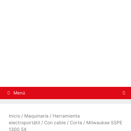
Saltar
al
contenido
Menú
Inicio
/
Maquinaria
/
Herramienta
electroportátil
/
Con cable
/
Corte
/ Milwaukee SSPE
1300 SX