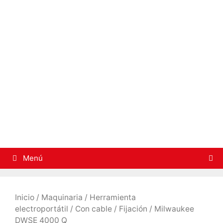
Saltar
al
contenido
Menú
Inicio
/
Maquinaria
/
Herramienta
electroportátil
/
Con cable
/
Fijación
/ Milwaukee
DWSE 4000 Q