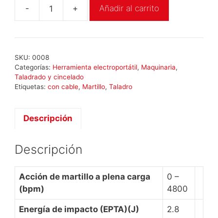
-
+
Añadir al carrito
Milwaukee
PH
27
cantidad
SKU:
0008
Categorías:
Herramienta electroportátil
,
Maquinaria
,
Taladrado y cincelado
Etiquetas:
con cable
,
Martillo
,
Taladro
Descripción
Descripción
Acción de martillo a plena carga
0 –
(bpm)
4800
Energía de impacto (EPTA)(J)
2.8