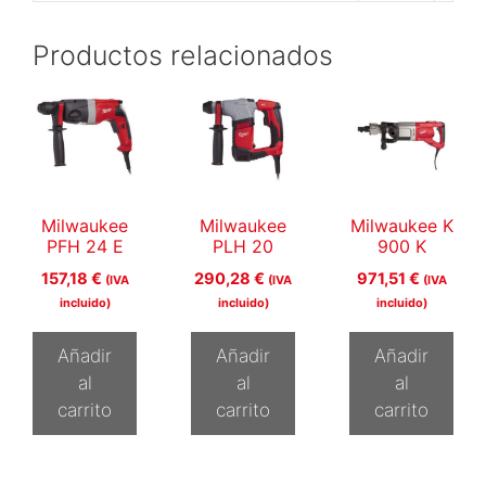
Productos relacionados
Milwaukee
Milwaukee
Milwaukee K
PFH 24 E
PLH 20
900 K
157,18
€
290,28
€
971,51
€
(IVA
(IVA
(IVA
incluido)
incluido)
incluido)
Añadir
Añadir
Añadir
al
al
al
carrito
carrito
carrito