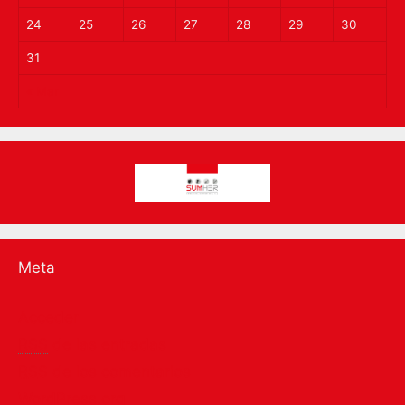
24
25
26
27
28
29
30
31
« Mar
Meta
Acceder
RSS
de las entradas
RSS
de los comentarios
WordPress.org