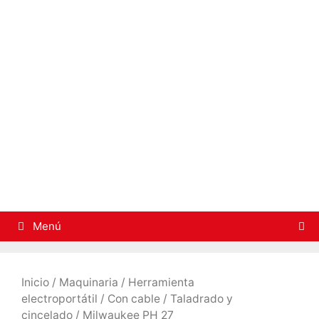
Saltar
al
contenido
Menú
Inicio
/
Maquinaria
/
Herramienta
electroportátil
/
Con cable
/
Taladrado y
cincelado
/ Milwaukee PH 27