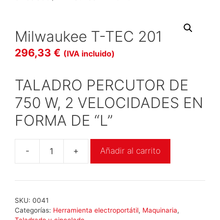
Milwaukee T-TEC 201
296,33
€
(IVA incluido)
TALADRO PERCUTOR DE
750 W, 2 VELOCIDADES EN
FORMA DE “L”
-
+
Añadir al carrito
Milwaukee
T-
TEC
201
SKU:
0041
cantidad
Categorías:
Herramienta electroportátil
,
Maquinaria
,
Taladrado y cincelado