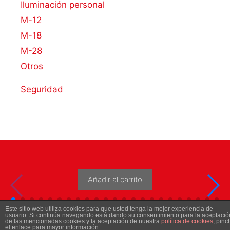
Iluminación personal
M-12
M-18
M-28
Otros
Seguridad
Añadir al carrito
Este sitio web utiliza cookies para que usted tenga la mejor experiencia de
usuario. Si continúa navegando está dando su consentimiento para la aceptació
de las mencionadas cookies y la aceptación de nuestra
política de cookies
, pinc
el enlace para mayor información.