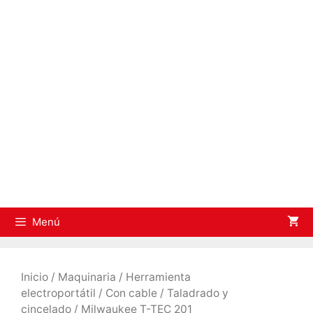
Saltar
al
contenido
Menú
Inicio
/
Maquinaria
/
Herramienta
electroportátil
/
Con cable
/
Taladrado y
cincelado
/ Milwaukee T-TEC 201