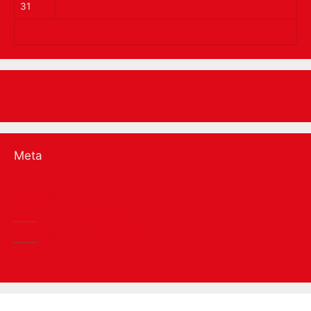
31
« Mar
Meta
Acceder
RSS
de las entradas
RSS
de los comentarios
WordPress.org