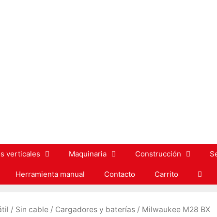
s verticales
Maquinaria
Construcción
S
Herramienta manual
Contacto
Carrito
til
/
Sin cable
/
Cargadores y baterías
/ Milwaukee M28 BX