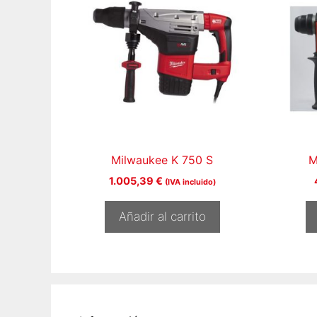
Milwaukee K 750 S
M
1.005,39
€
(IVA incluido)
Añadir al carrito