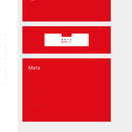
« Mar
Meta
Acceder
RSS
de las entradas
RSS
de los comentarios
WordPress.org