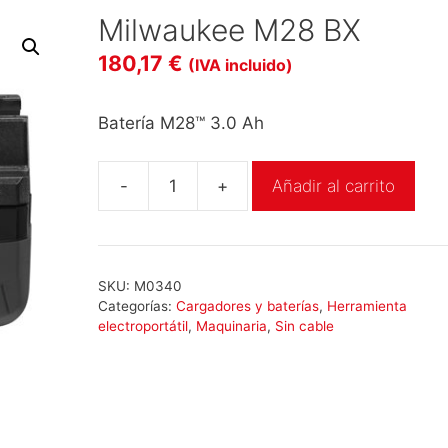
Milwaukee M28 BX
180,17
€
(IVA incluido)
Batería M28™ 3.0 Ah
-
+
Añadir al carrito
Milwaukee
M28
BX
cantidad
SKU:
M0340
Categorías:
Cargadores y baterías
,
Herramienta
electroportátil
,
Maquinaria
,
Sin cable