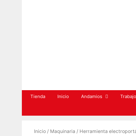
Saltar
al
contenido
Tienda
Inicio
Andamios
Trabajo
Inicio
/
Maquinaria
/
Herramienta electroportá