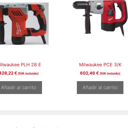
ilwaukee PLH 28 E
Milwaukee PCE 3/K
428,22
€
602,46
€
(IVA incluido)
(IVA incluido)
Añadir al carrito
Añadir al carrito