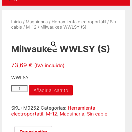
Inicio
/
Maquinaria
/
Herramienta electroportátil
/
Sin
cable
/
M-12
/ Milwaukee WWLSY (S)
Milwaukee WWLSY (S)
73,69
€
(IVA incluido)
WWLSY
Milwaukee
Añadir al carrito
WWLSY
(S)
cantidad
SKU:
M0252
Categorías:
Herramienta
electroportátil
,
M-12
,
Maquinaria
,
Sin cable
Descripción