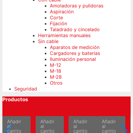
Amoladoras y pulidoras
Aspiración
Corte
Fijación
Taladrado y cincelado
Herramientas manuales
Sin cable
Aparatos de medición
Cargadores y baterías
Iluminación personal
M-12
M-18
M-28
Otros
Seguridad
Productos
Añadir
Añadir
Añadir
Añadir
al
al
al
al
carrito
carrito
carrito
carrito