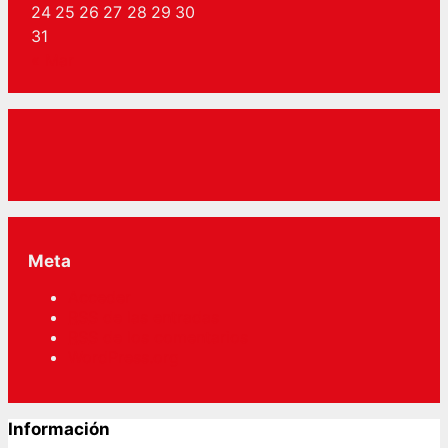
24
25
26
27
28
29
30
31
« Mar
Meta
Acceder
RSS
de las entradas
RSS
de los comentarios
WordPress.org
Información