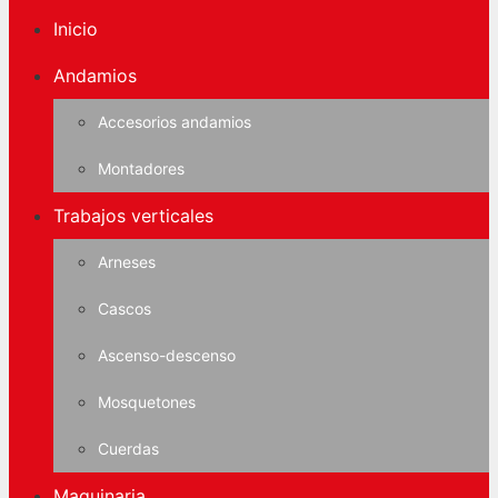
Inicio
Andamios
Accesorios andamios
Montadores
Trabajos verticales
Arneses
Cascos
Ascenso-descenso
Mosquetones
Cuerdas
Maquinaria