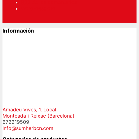
RSS
de los comentarios
WordPress.org
Información
Amadeu Vives, 1. Local
Montcada i Reixac (Barcelona)
672219509
Info@sumherbcn.com