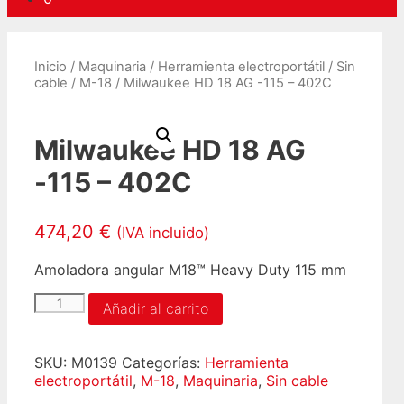
Inicio
/
Maquinaria
/
Herramienta electroportátil
/
Sin
cable
/
M-18
/ Milwaukee HD 18 AG -115 – 402C
Milwaukee HD 18 AG
-115 – 402C
474,20
€
(IVA incluido)
Amoladora angular M18™ Heavy Duty 115 mm
Milwaukee
Añadir al carrito
HD
18
AG
SKU:
M0139
Categorías:
Herramienta
-115
electroportátil
,
M-18
,
Maquinaria
,
Sin cable
-