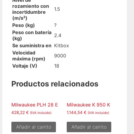
rozamiento con
1.5
incertidumbre
(m/s²)
Peso (kg)
?
Peso con batería
2.4
(kg)
Se suministra en
Kitbox
Velocidad
9000
máxima (rpm)
Voltaje (V)
18
Productos relacionados
Milwaukee PLH 28 E
Milwaukee K 950 K
428,22
€
1.144,54
€
(IVA incluido)
(IVA incluido)
Añadir al carrito
Añadir al carrito