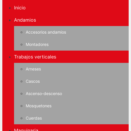
Inicio
Andamios
Accesorios andamios
Montadores
Trabajos verticales
Arneses
Cascos
Ascenso-descenso
Mosquetones
Cuerdas
Maquinaria