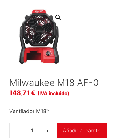
Milwaukee M18 AF-0
148,71
€
(IVA incluido)
Ventilador M18™
-
+
Añadir al carrito
Milwaukee