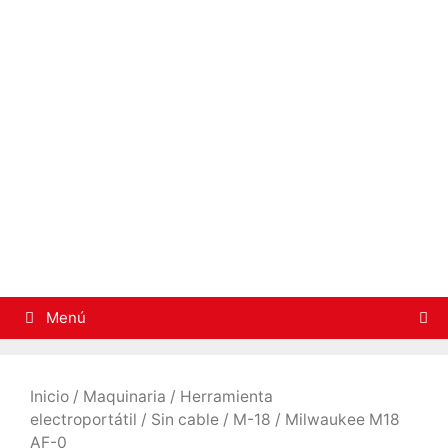
Saltar
al
contenido
Menú
Inicio
/
Maquinaria
/
Herramienta
electroportátil
/
Sin cable
/
M-18
/ Milwaukee M18
AF-0