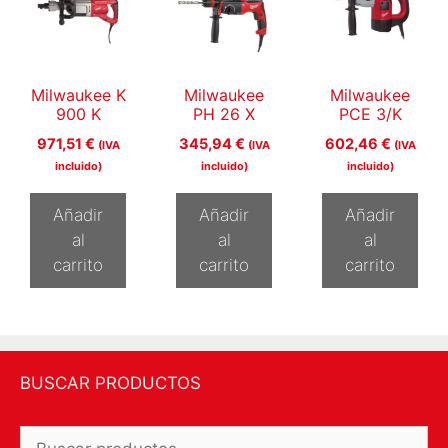
Milwaukee K
Milwaukee
Milwaukee
900 K
PH 26 X
PCE 3/K
971,51
€
345,94
€
602,46
€
(IVA
(IVA
(IVA
incluido)
incluido)
incluido)
Añadir
Añadir
Añadir
al
al
al
carrito
carrito
carrito
BUSCAR PRODUCTOS
Buscar