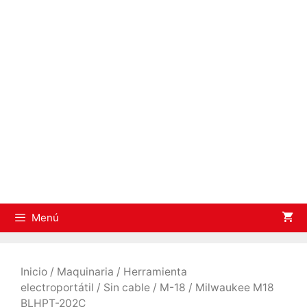
Saltar
al
contenido
Menú
Inicio
/
Maquinaria
/
Herramienta
electroportátil
/
Sin cable
/
M-18
/ Milwaukee M18
BLHPT-202C