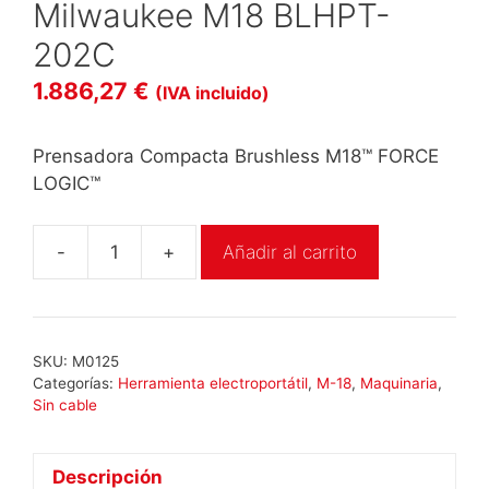
Milwaukee M18 BLHPT-
202C
1.886,27
€
(IVA incluido)
Prensadora Compacta Brushless M18™ FORCE
LOGIC™
-
+
Añadir al carrito
Milwaukee
M18
BLHPT-
202C
SKU:
M0125
cantidad
Categorías:
Herramienta electroportátil
,
M-18
,
Maquinaria
,
Sin cable
Descripción