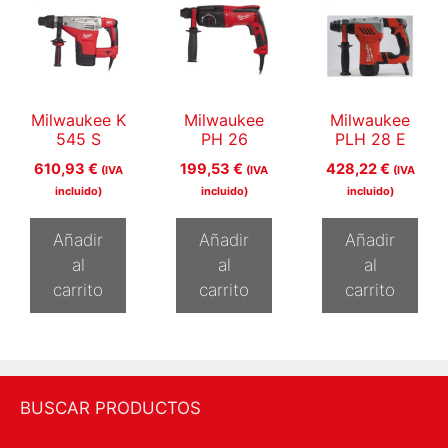
Milwaukee K
Milwaukee
Milwaukee
545 S
PH 26
PLH 28 E
610,93
€
199,53
€
428,22
€
(IVA
(IVA
(IVA
incluido)
incluido)
incluido)
Añadir
Añadir
Añadir
al
al
al
carrito
carrito
carrito
BUSCAR PRODUCTOS