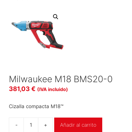
Milwaukee M18 BMS20-0
381,03
€
(IVA incluido)
Cizalla compacta M18™
-
+
Añadir al carrito
Milwaukee