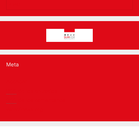
« Mar
Meta
Acceder
RSS
de las entradas
RSS
de los comentarios
WordPress.org