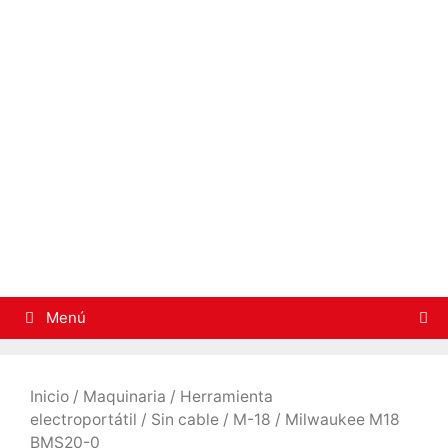
Saltar
al
contenido
Menú
Inicio
/
Maquinaria
/
Herramienta
electroportátil
/
Sin cable
/
M-18
/ Milwaukee M18
BMS20-0