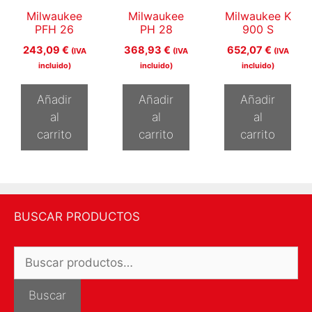
Milwaukee
Milwaukee
Milwaukee K
PFH 26
PH 28
900 S
243,09
€
368,93
€
652,07
€
(IVA
(IVA
(IVA
incluido)
incluido)
incluido)
Añadir
Añadir
Añadir
al
al
al
carrito
carrito
carrito
BUSCAR PRODUCTOS
Buscar
por:
Buscar