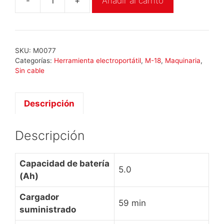
-
+
Añadir al carrito
Milwaukee
M18
CHPX-
502X
SKU:
M0077
cantidad
Categorías:
Herramienta electroportátil
,
M-18
,
Maquinaria
,
Sin cable
Descripción
Descripción
Capacidad de batería
5.0
(Ah)
Cargador
59 min
suministrado