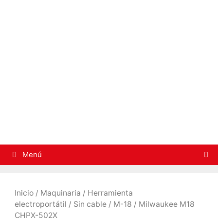
Saltar
al
contenido
Menú
Inicio
/
Maquinaria
/
Herramienta
electroportátil
/
Sin cable
/
M-18
/ Milwaukee M18
CHPX-502X