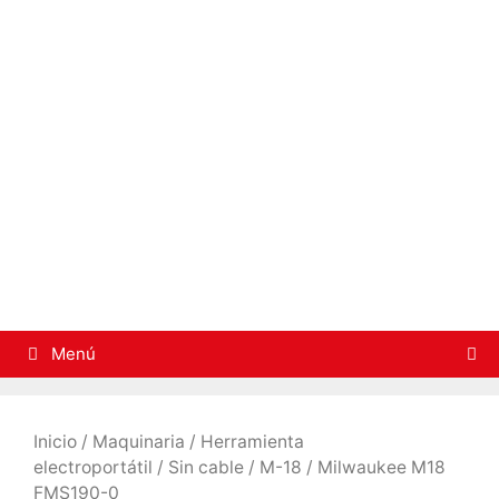
Saltar
al
contenido
Menú
Inicio
/
Maquinaria
/
Herramienta
electroportátil
/
Sin cable
/
M-18
/ Milwaukee M18
FMS190-0