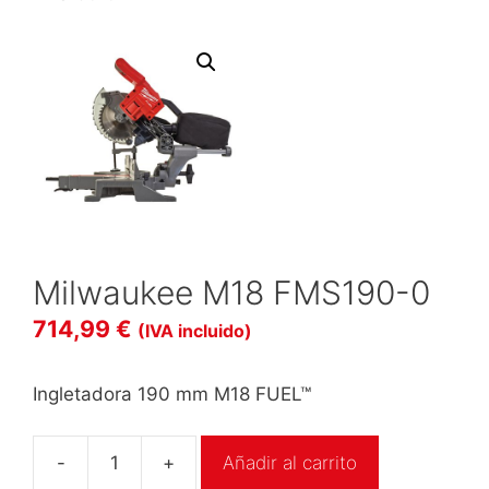
Milwaukee M18 FMS190-0
714,99
€
(IVA incluido)
Ingletadora 190 mm M18 FUEL™
-
+
Añadir al carrito
Milwaukee