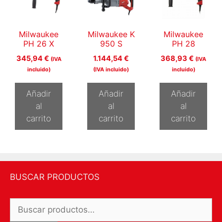
Milwaukee
Milwaukee K
Milwaukee
PH 26 X
950 S
PH 28
345,94
€
1.144,54
€
368,93
€
(IVA
(IVA
incluido)
(IVA incluido)
incluido)
Añadir
Añadir
Añadir
al
al
al
carrito
carrito
carrito
BUSCAR PRODUCTOS
Buscar
por: