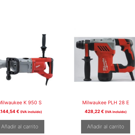
Milwaukee K 950 S
Milwaukee PLH 28 E
1.144,54
€
428,22
€
(IVA incluido)
(IVA incluido)
Añadir al carrito
Añadir al carrito