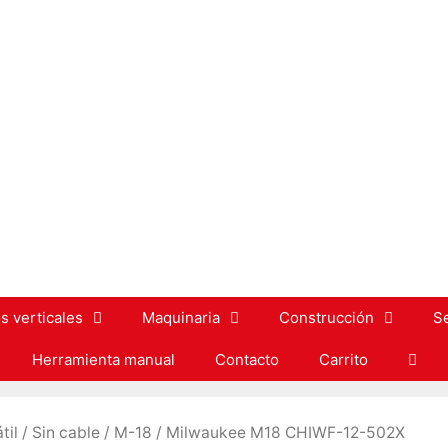
s verticales
Maquinaria
Construcción
S
Herramienta manual
Contacto
Carrito
til
/
Sin cable
/
M-18
/ Milwaukee M18 CHIWF-12-502X