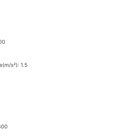
700
e(m/s²): 1.5
2300