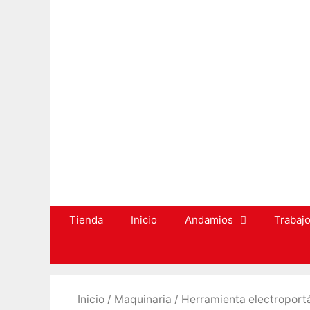
Saltar
al
contenido
Tienda
Inicio
Andamios
Trabajo
Inicio
/
Maquinaria
/
Herramienta electroportá