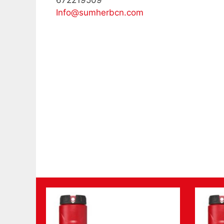
672219509
Info@sumherbcn.com