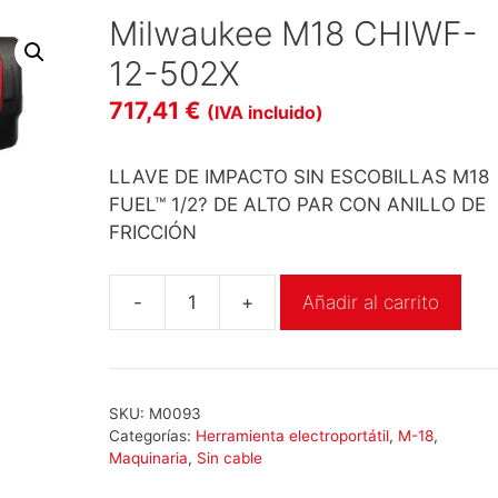
Milwaukee M18 CHIWF-
12-502X
717,41
€
(IVA incluido)
LLAVE DE IMPACTO SIN ESCOBILLAS M18
FUEL™ 1/2? DE ALTO PAR CON ANILLO DE
FRICCIÓN
-
+
Añadir al carrito
Milwaukee
M18
CHIWF-
12-
SKU:
M0093
502X
Categorías:
Herramienta electroportátil
,
M-18
,
cantidad
Maquinaria
,
Sin cable