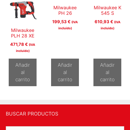
Milwaukee
Milwaukee K
PH 26
545 S
199,53
€
610,93
€
(IVA
(IVA
incluido)
incluido)
Milwaukee
PLH 28 XE
471,78
€
(IVA
incluido)
Añadir
Añadir
Añadir
al
al
al
carrito
carrito
carrito
BUSCAR PRODUCTOS
Buscar