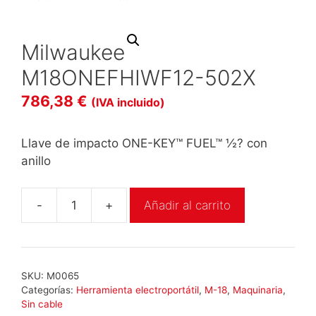
Milwaukee
M18ONEFHIWF12-502X
786,38
€
(IVA incluido)
Llave de impacto ONE-KEY™ FUEL™ ½? con
anillo
-
+
Añadir al carrito
Milwaukee
M18ONEFHIWF12-
502X
cantidad
SKU:
M0065
Categorías:
Herramienta electroportátil
,
M-18
,
Maquinaria
,
Sin cable