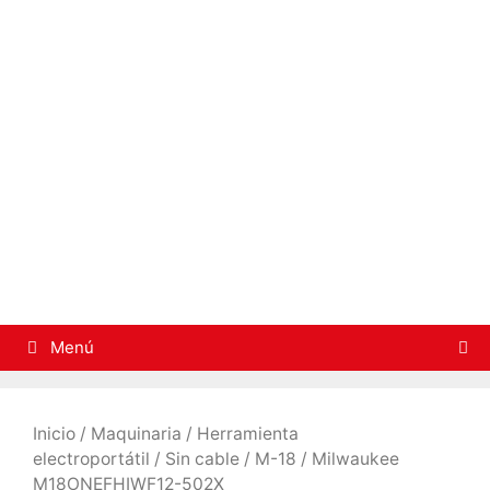
Saltar
al
contenido
Menú
Inicio
/
Maquinaria
/
Herramienta
electroportátil
/
Sin cable
/
M-18
/ Milwaukee
M18ONEFHIWF12-502X