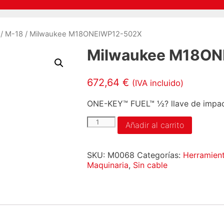
/
M-18
/ Milwaukee M18ONEIWP12-502X
Milwaukee M18O
672,64
€
(IVA incluido)
ONE-KEY™ FUEL™ ½? llave de impac
Milwaukee
Añadir al carrito
M18ONEIWP12-
502X
cantidad
SKU:
M0068
Categorías:
Herramient
Maquinaria
,
Sin cable