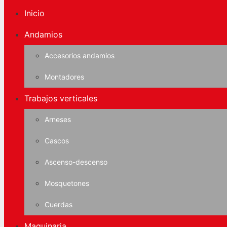
Inicio
Andamios
Accesorios andamios
Montadores
Trabajos verticales
Arneses
Cascos
Ascenso-descenso
Mosquetones
Cuerdas
Maquinaria