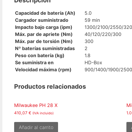
Descripción
Capacidad de batería (Ah)
5.0
Cargador suministrado
59 min
Impacto bajo carga (ipm)
1300/2100/2550/32
Máx. par de apriete (Nm)
40/120/220/300
Máx. par de torsión (Nm)
300
Nº baterías suministradas
2
Peso con batería (kg)
1.8
Se suministra en
HD-Box
Velocidad máxima (rpm)
900/1400/1900/250
Productos relacionados
Milwaukee PH 28 X
Mi
410,07
€
1.
(IVA incluido)
Añadir al carrito