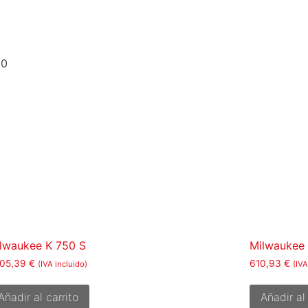
00
0
lwaukee K 750 S
Milwaukee
005,39
€
610,93
€
(IVA incluido)
(IVA
Añadir al carrito
Añadir al 