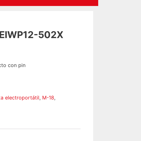
NEIWP12-502X
to con pin
a electroportátil
,
M-18
,