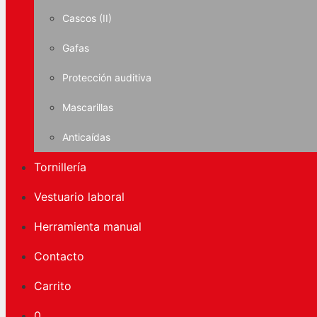
Cascos (II)
Gafas
Protección auditiva
Mascarillas
Anticaídas
Tornillería
Vestuario laboral
Herramienta manual
Contacto
Carrito
0