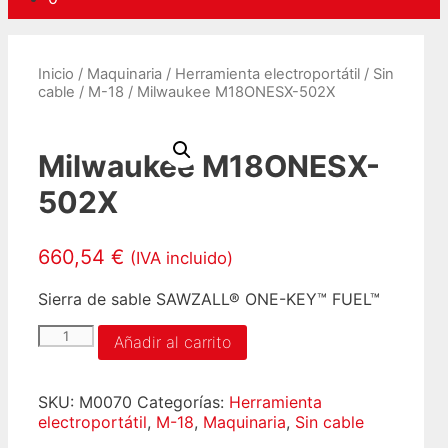
Inicio
/
Maquinaria
/
Herramienta electroportátil
/
Sin
cable
/
M-18
/ Milwaukee M18ONESX-502X
Milwaukee M18ONESX-
502X
660,54
€
(IVA incluido)
Sierra de sable SAWZALL® ONE-KEY™ FUEL™
Milwaukee
Añadir al carrito
M18ONESX-
502X
cantidad
SKU:
M0070
Categorías:
Herramienta
electroportátil
,
M-18
,
Maquinaria
,
Sin cable