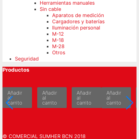
Herramientas manuales
Sin cable
Aparatos de medición
Cargadores y baterías
Iluminación personal
M-12
M-18
M-28
Otros
Seguridad
Productos
Añadir
Añadir
Añadir
Añadir
al
al
al
al
carrito
carrito
carrito
carrito
© COMERCIAL SUMHER BCN 2018