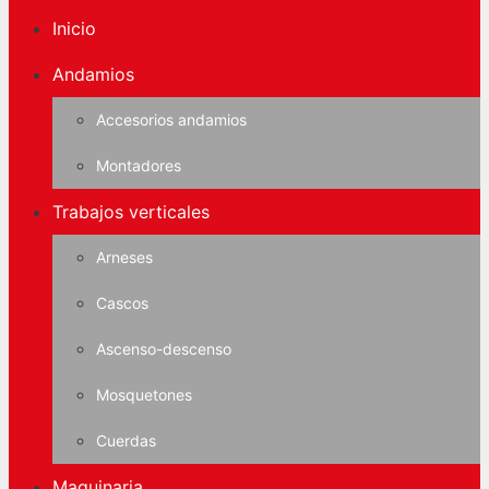
Inicio
Andamios
Accesorios andamios
Montadores
Trabajos verticales
Arneses
Cascos
Ascenso-descenso
Mosquetones
Cuerdas
Maquinaria