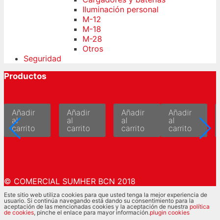
Iluminación personal
M-12
M-18
M-28
Otros
Seguridad
Productos
Añadir
Añadir
Añadir
Añadir
al
al
al
al
carrito
carrito
carrito
carrito
© COMERCIAL SUMHER BCN 2018
Este sitio web utiliza cookies para que usted tenga la mejor experiencia de
usuario. Si continúa navegando está dando su consentimiento para la
aceptación de las mencionadas cookies y la aceptación de nuestra
política
de cookies
, pinche el enlace para mayor información.
plugin cookies