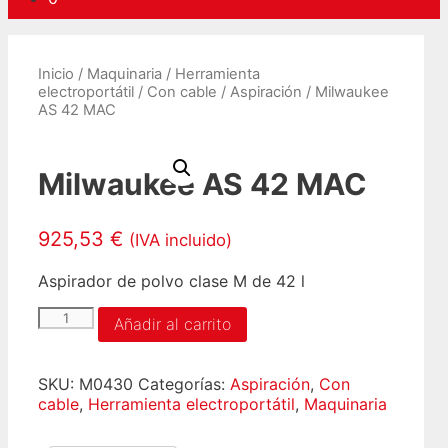
Inicio
/
Maquinaria
/
Herramienta
electroportátil
/
Con cable
/
Aspiración
/ Milwaukee
AS 42 MAC
Milwaukee AS 42 MAC
925,53
€
(IVA incluido)
Aspirador de polvo clase M de 42 l
Milwaukee
Añadir al carrito
AS
42
MAC
SKU:
M0430
Categorías:
Aspiración
,
Con
cantidad
cable
,
Herramienta electroportátil
,
Maquinaria