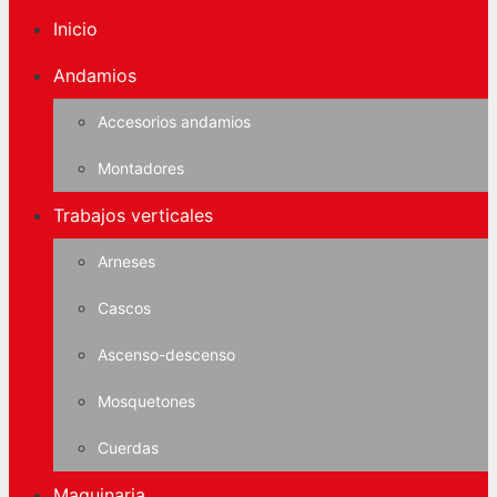
Inicio
Andamios
Accesorios andamios
Montadores
Trabajos verticales
Arneses
Cascos
Ascenso-descenso
Mosquetones
Cuerdas
Maquinaria