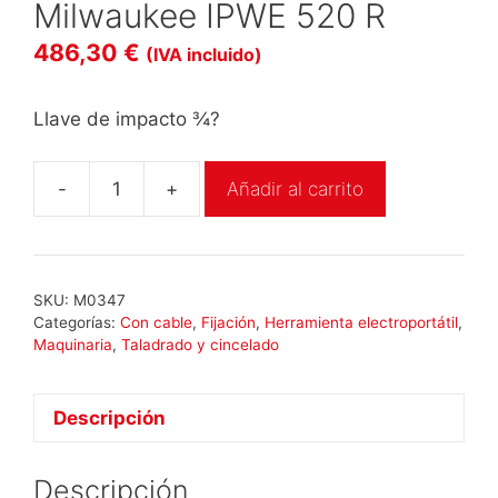
Milwaukee IPWE 520 R
486,30
€
(IVA incluido)
Llave de impacto ¾?
-
+
Añadir al carrito
Milwaukee
IPWE
520
R
SKU:
M0347
cantidad
Categorías:
Con cable
,
Fijación
,
Herramienta electroportátil
,
Maquinaria
,
Taladrado y cincelado
Descripción
Descripción