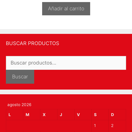
Añadir al carrito
BUSCAR PRODUCTOS
Buscar
por:
Buscar
agosto 2026
L
M
X
J
V
S
D
1
2