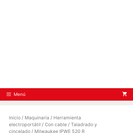
Saltar
al
contenido
Menú
Inicio
/
Maquinaria
/
Herramienta
electroportátil
/
Con cable
/
Taladrado y
cincelado
/ Milwaukee IPWE 520 R