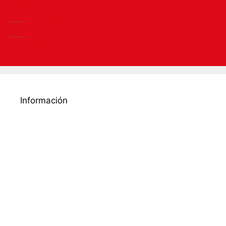
Acceder
RSS
de las entradas
RSS
de los comentarios
WordPress.org
Información