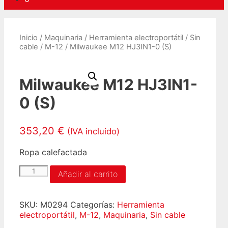
Inicio
/
Maquinaria
/
Herramienta electroportátil
/
Sin
cable
/
M-12
/ Milwaukee M12 HJ3IN1-0 (S)
Milwaukee M12 HJ3IN1-
0 (S)
353,20
€
(IVA incluido)
Ropa calefactada
Milwaukee
Añadir al carrito
M12
HJ3IN1-
0
SKU:
M0294
Categorías:
Herramienta
(S)
electroportátil
,
M-12
,
Maquinaria
,
Sin cable
cantidad