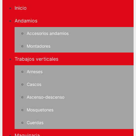
Inicio
Andamios
Accesorios andamios
Montadores
Trabajos verticales
Arneses
Cascos
Ascenso-descenso
Mosquetones
Cuerdas
Maquinaria