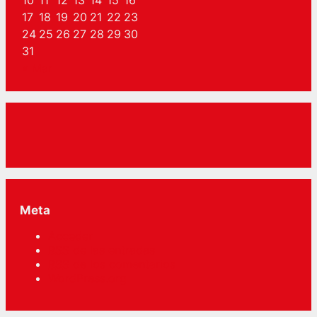
17
18
19
20
21
22
23
24
25
26
27
28
29
30
31
« Mar
Meta
Acceder
RSS
de las entradas
RSS
de los comentarios
WordPress.org