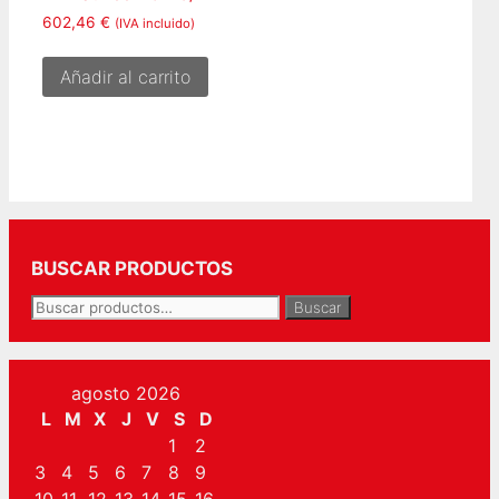
602,46
€
(IVA incluido)
Añadir al carrito
BUSCAR PRODUCTOS
Buscar
Buscar
por:
agosto 2026
L
M
X
J
V
S
D
1
2
3
4
5
6
7
8
9
10
11
12
13
14
15
16