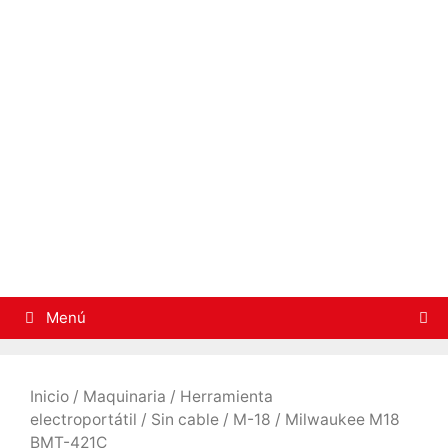
Saltar
al
contenido
Menú
Inicio
/
Maquinaria
/
Herramienta
electroportátil
/
Sin cable
/
M-18
/ Milwaukee M18
BMT-421C