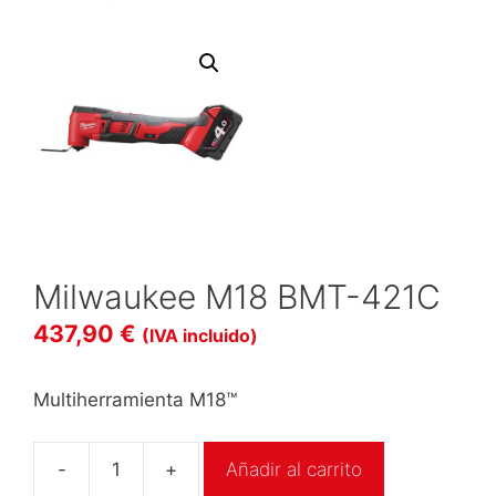
Milwaukee M18 BMT-421C
437,90
€
(IVA incluido)
Multiherramienta M18™
-
+
Añadir al carrito
Milwaukee