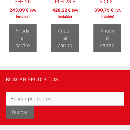
PFH 26
PLH 28 E
500 ST
243,09
€
428,22
€
690,79
€
(IVA
(IVA
(IVA
incluido)
incluido)
incluido)
Añadir
Añadir
Añadir
al
al
al
carrito
carrito
carrito
BUSCAR PRODUCTOS
Buscar
por:
Buscar