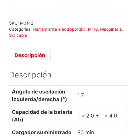
M18
BMT-
421C
SKU:
M0142
cantidad
Categorías:
Herramienta electroportátil
,
M-18
,
Maquinaria
,
Sin cable
Descripción
Descripción
Ángulo de oscilación
1.7
izquierda/derecha (°)
Capacidad de la batería
1 x 2.0 + 1 x 4.0
(Ah)
Cargador suministrado
80 min